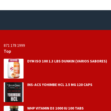
n
e
0
n
d
0
e
d
5
e
5
871 178 1999
Top
DYM ISO 100 1.3 LBS DUNKIN (VARIOS SABORES)
INS-ACS YOHIMBE HCL 2.5 MG 120 CAPS
WHP VITAMIN D3 1000 IU 100 TABS