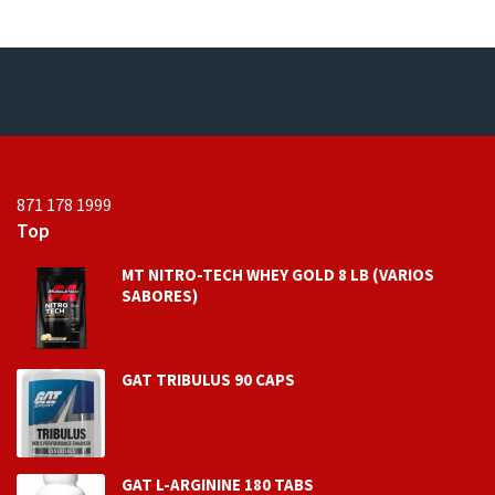
o
n
e
0
n
d
0
e
d
5
e
5
871 178 1999
Top
MT NITRO-TECH WHEY GOLD 8 LB (VARIOS
SABORES)
GAT TRIBULUS 90 CAPS
GAT L-ARGININE 180 TABS