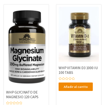
WHP VITAMIN D3 1000 IU
100 TABS
V
a
Añadir al carrito
l
o
WHP GLYCINATO DE
r
MAGNESIO 120 CAPS
a
d
o