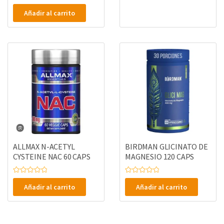
e
V
n
a
0
Añadir al carrito
l
d
o
e
r
5
a
d
o
e
n
0
d
e
5
ALLMAX N-ACETYL
BIRDMAN GLICINATO DE
CYSTEINE NAC 60 CAPS
MAGNESIO 120 CAPS
V
V
a
a
Añadir al carrito
Añadir al carrito
l
l
o
o
r
r
a
a
d
d
o
o