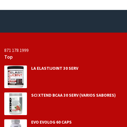
e
e
n
n
0
0
d
d
e
e
5
5
871 178 1999
Top
LA ELASTIJOINT 30 SERV
SCI XTEND BCAA 30 SERV (VARIOS SABORES)
EVO EVOLOG 60 CAPS