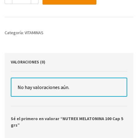
100
Cap
5
grs
cantidad
Categoría:
VITAMINAS
VALORACIONES (0)
No hay valoraciones aún.
Sé el primero en valorar “NUTREX MELATONINA 100 Cap 5
grs”