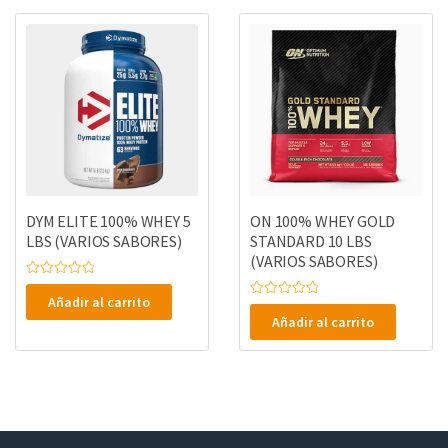
d
e
o
5
e
n
0
d
e
5
DYM ELITE 100% WHEY 5
ON 100% WHEY GOLD
LBS (VARIOS SABORES)
STANDARD 10 LBS
(VARIOS SABORES)
V
a
Añadir al carrito
V
l
a
o
Añadir al carrito
l
r
o
a
r
d
a
o
d
e
o
n
e
0
n
d
0
e
d
5