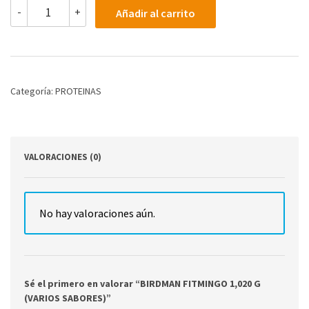
BIRDMAN
-
+
Añadir al carrito
FITMINGO
1,020
G
(VARIOS
SABORES)
cantidad
Categoría:
PROTEINAS
VALORACIONES (0)
No hay valoraciones aún.
Sé el primero en valorar “BIRDMAN FITMINGO 1,020 G
(VARIOS SABORES)”