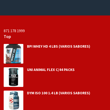
e
5
871 178 1999
Top
BPI WHEY HD 4 LBS (VARIOS SABORES)
UNI ANIMAL FLEX C/44 PACKS
DYM ISO 100 1.4 LB (VARIOS SABORES)