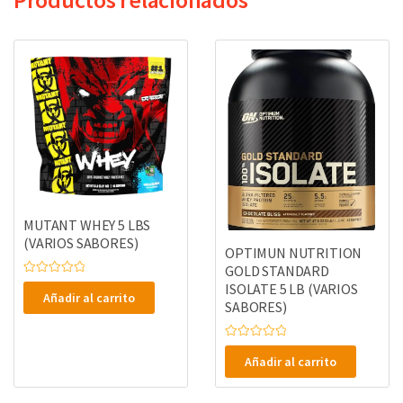
MUTANT WHEY 5 LBS
(VARIOS SABORES)
OPTIMUN NUTRITION
GOLD STANDARD
V
ISOLATE 5 LB (VARIOS
a
Añadir al carrito
l
SABORES)
o
r
a
V
d
a
o
Añadir al carrito
l
e
o
n
r
0
a
d