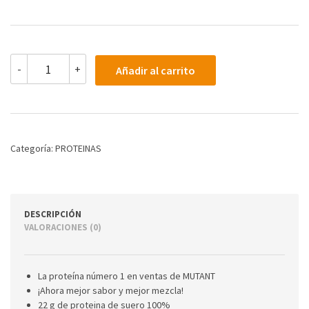
MUTANT
-
+
Añadir al carrito
WHEY
4
LBS
(VARIOS
SABORES)
cantidad
Categoría:
PROTEINAS
DESCRIPCIÓN
VALORACIONES (0)
La proteína número 1 en ventas de MUTANT
¡Ahora mejor sabor y mejor mezcla!
22 g de proteina de suero 100%