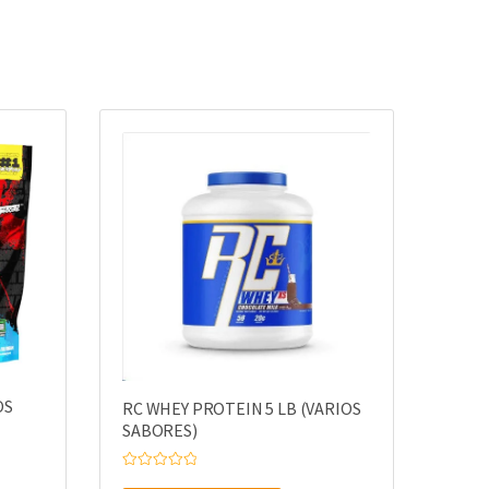
OS
RC WHEY PROTEIN 5 LB (VARIOS
SABORES)
V