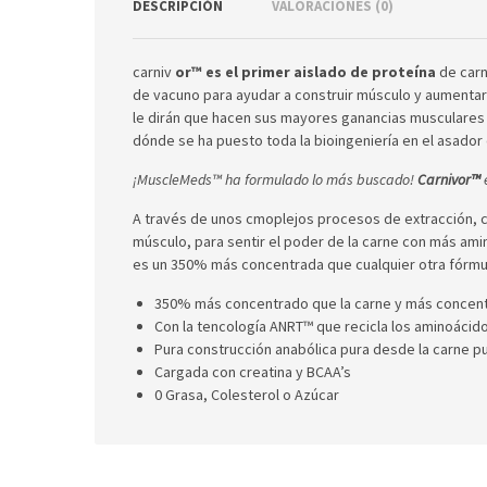
DESCRIPCIÓN
VALORACIONES (0)
carniv
or™ es el primer aislado de proteína
de carn
de vacuno para ayudar a construir músculo y aumentar
le dirán que hacen sus mayores ganancias musculares
dónde se ha puesto toda la bioingeniería en el asador 
¡MuscleMeds™ ha formulado lo más buscado!
Carnivor™
e
A través de unos cmoplejos procesos de extracción, cla
músculo, para sentir el poder de la carne con más ami
es un 350% más concentrada que cualquier otra fórmula
350% más concentrado que la carne y más concent
Con la tencología ANRT™ que recicla los aminoácid
Pura construcción anabólica pura desde la carne p
Cargada con creatina y BCAA’s
0 Grasa, Colesterol o Azúcar