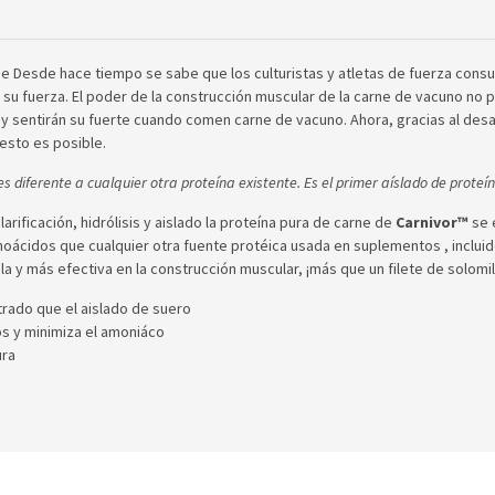
e Desde hace tiempo se sabe que los culturistas y atletas de fuerza con
 su fuerza.
El poder de la construcción muscular de la carne de vacuno no
 y sentirán su fuerte cuando comen carne de vacuno.
Ahora, gracias al des
esto es posible.
s diferente a cualquier otra proteína existente.
Es el primer aíslado de prote
rificación, hidrólisis y aislado la proteína pura de carne de
Carnivor™
se 
noácidos que cualquier otra fuente protéica usada en suplementos , incluido
 y más efectiva en la construcción muscular, ¡más que un filete de solomil
rado que el aislado de suero
os y minimiza el amoniáco
ura