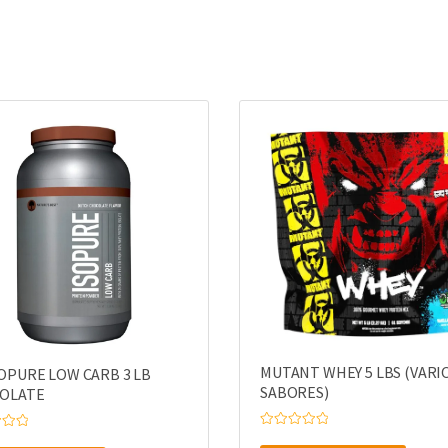
MUTANT WHEY 5 LBS (VARI
OPURE LOW CARB 3 LB
SABORES)
OLATE
V
a