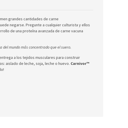
sumen grandes cantidades de carne
 puede negarse.
Pregunte a cualquier culturista y ellos
arrollo de una proteína avanzada de carne vacuna
ína del mundo más concentrado que el suero.
entrega a los tejidos musculares para construir
s: aislado de leche, soja, leche o huevo.
Carnivor™
lo!