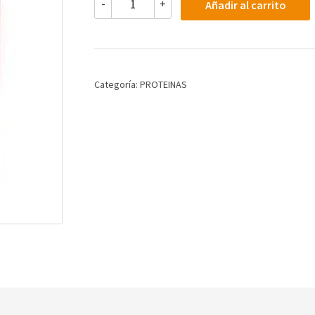
-
+
Añadir al carrito
CARNIVOR
4
LBS
(VARIOS
SABORES)
cantidad
Categoría:
PROTEINAS