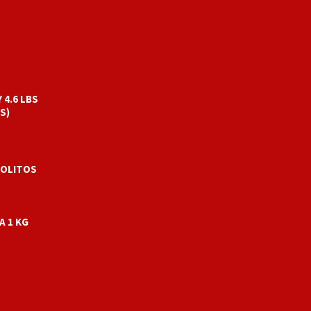
 4.6 LBS
S)
ROLITOS
A 1 KG