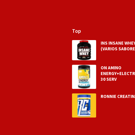
Top
INS INSANE WHEY
(VARIOS SABORE
ON AMINO
ENERGY+ELECT
30 SERV
RONNIE CREATIN