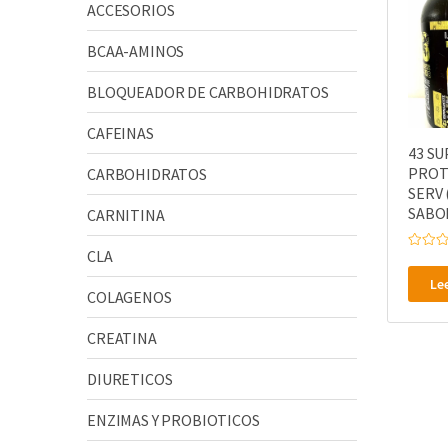
ACCESORIOS
BCAA-AMINOS
BLOQUEADOR DE CARBOHIDRATOS
CAFEINAS
43 S
PROTE
CARBOHIDRATOS
SERV 
SABO
CARNITINA
CLA
V
a
l
Le
o
COLAGENOS
r
a
d
CREATINA
o
e
n
DIURETICOS
0
d
e
5
ENZIMAS Y PROBIOTICOS