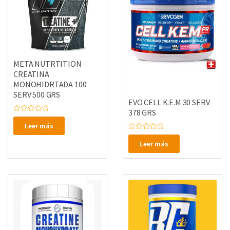
META NUTRTITION
CREATINA
MONOHIDRTADA 100
SERV 500 GRS
EVO CELL K.E.M 30 SERV
378 GRS
V
a
Leer más
l
V
o
a
r
Leer más
l
a
o
d
r
o
a
e
d
n
o
0
e
d
n
e
0
5
d
e
5