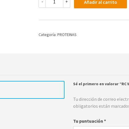
-
+
Añadir al carrito
WHEY
PROTEIN
5
LB
(VARIOS
SABORES)
Categoría:
PROTEINAS
cantidad
Sé el primero en valorar “RC
Tu dirección de correo elect
obligatorios están marcado
Tu puntuación
*