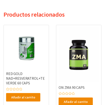
Productos relacionados
RED GOLD
NAD+RESVERATROL+TE
VERDE 60 CAPS
ON ZMA 90 CAPS
V
a
Añadir al carrito
V
l
a
Añadir al carrito
o
l
r