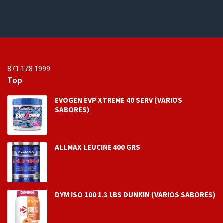
d
d
e
e
5
5
871 178 1999
Top
EVOGEN EVP XTREME 40 SERV (VARIOS
SABORES)
ALLMAX LEUCINE 400 GRS
DYM ISO 100 1.3 LBS DUNKIN (VARIOS SABORES)