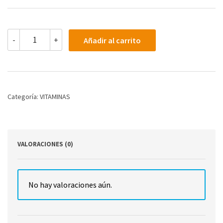
RAW
-
+
Añadir al carrito
SLEEP
COMPLETE
FORMULA
30
SERV
STRAWBERRY
Categoría:
VITAMINAS
KIWI
cantidad
VALORACIONES (0)
No hay valoraciones aún.