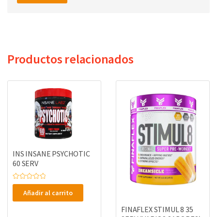
Productos relacionados
INS INSANE PSYCHOTIC
60 SERV
V
a
Añadir al carrito
l
o
r
FINAFLEX STIMUL 8 35
a