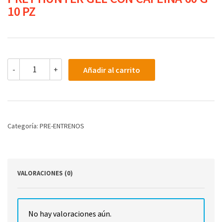
10 PZ
PREY
-
+
Añadir al carrito
HUNTER
GEL
CON
CAFEINA
60
G
Categoría:
PRE-ENTRENOS
10
PZ
cantidad
VALORACIONES (0)
No hay valoraciones aún.