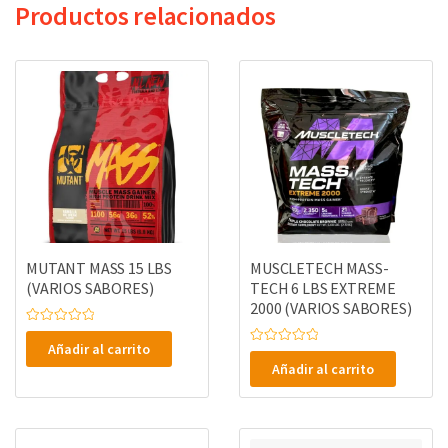
Productos relacionados
MUTANT MASS 15 LBS
MUSCLETECH MASS-
(VARIOS SABORES)
TECH 6 LBS EXTREME
2000 (VARIOS SABORES)
V
a
Añadir al carrito
V
l
a
o
Añadir al carrito
l
r
o
a
r
d
a
o
d
e
o
n
e