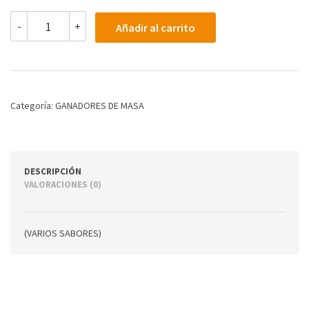
ON
-
+
Añadir al carrito
SERIUS
MASS
12
LB
(VARIOS
SABORES)
Categoría:
GANADORES DE MASA
cantidad
DESCRIPCIÓN
VALORACIONES (0)
(VARIOS SABORES)