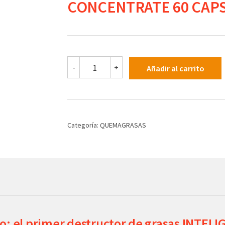
CONCENTRATE 60 CAP
NUTREX
-
+
Añadir al carrito
LIPO
6
BLACK
ULTRA
CONCENTRATE
60
Categoría:
QUEMAGRASAS
CAPS
cantidad
do: el primer destructor de grasas INTE