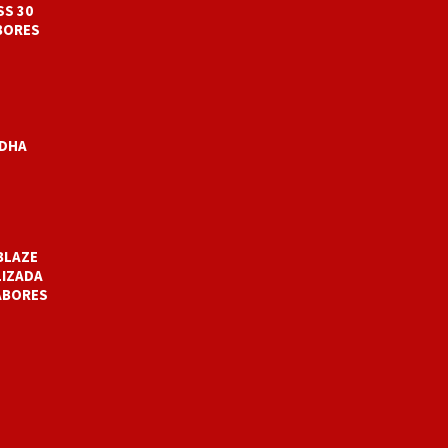
S 30
BORES
DHA
BLAZE
LIZADA
SABORES