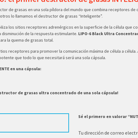
uctor de grasas en una sola píldora del mundo que combina receptores de
otros lo llamamos el destructor de grasas “Inteligente”.
liza los sitios receptores adrenérgicos en la superficie de la célula que co
la disminución de la respuesta estimulante.
LIPO-6 Black Ultra Concentr
ara la quema de grasas total.
itios receptores para promover la comunicación máxima de célula a célula.
otente que todo lo que necesitará será una sola cápsula.
GENTE en una cápsula:
tructor de grasas ultra concentrado de una sola cápsula!
Sé el primero en valorar “N
Tu dirección de correo elect