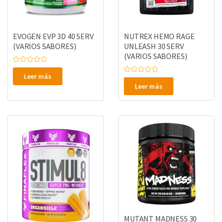
EVOGEN EVP 3D 40 SERV
NUTREX HEMO RAGE
(VARIOS SABORES)
UNLEASH 30 SERV
(VARIOS SABORES)
V
a
Leer más
V
l
a
o
Leer más
l
r
o
a
r
d
a
o
d
e
o
n
e
0
n
d
0
e
d
5
e
5
MUTANT MADNESS 30