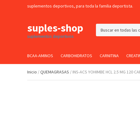
suplementos deportivos, para toda la familia deportista.
suples-shop
C
suplementos deportivos
a
t
e
BCAA-AMINOS
CARBOHIDRATOS
CARNITINA
CREATI
g
o
r
Inicio
/
QUEMAGRASAS
/ INS-ACS YOHIMBE HCL 2.5 MG 120 C
y
n
a
m
e