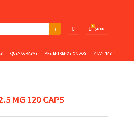
0
$
0.00
S
e
a
r
AS
QUEMAGRASAS
PRE-ENTRENOS OXIDOS
VITAMINAS
c
h
2.5 MG 120 CAPS