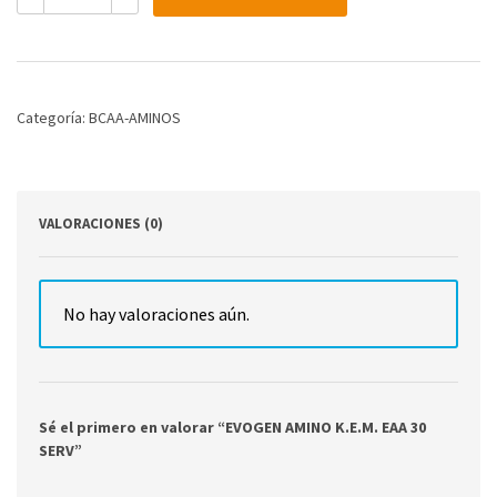
K.E.M.
EAA
30
SERV
cantidad
Categoría:
BCAA-AMINOS
VALORACIONES (0)
No hay valoraciones aún.
Sé el primero en valorar “EVOGEN AMINO K.E.M. EAA 30
SERV”