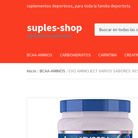
suplementos deportivos, para toda la familia deportista.
suples-shop
C
suplementos deportivos
a
t
e
BCAA-AMINOS
CARBOHIDRATOS
CARNITINA
CREATI
g
o
r
Inicio
/
BCAA-AMINOS
/ EVO AMINOJECT VARIOS SABORES 30 
y
n
a
m
e