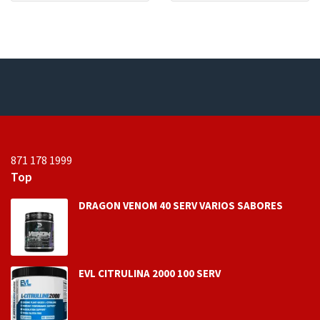
e
r
n
a
0
d
d
o
e
e
5
n
0
d
e
5
871 178 1999
Top
DRAGON VENOM 40 SERV VARIOS SABORES
EVL CITRULINA 2000 100 SERV