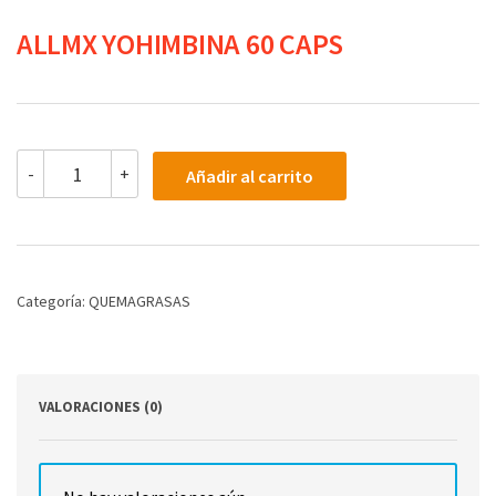
ALLMX YOHIMBINA 60 CAPS
ALLMX
-
+
Añadir al carrito
YOHIMBINA
60
CAPS
cantidad
Categoría:
QUEMAGRASAS
VALORACIONES (0)