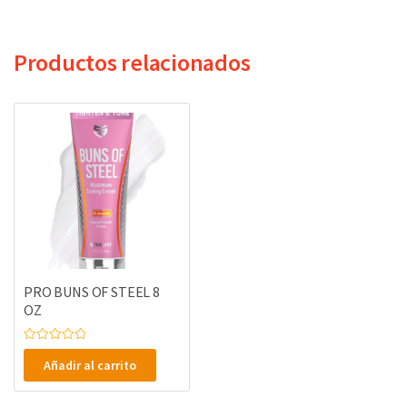
Productos relacionados
PRO BUNS OF STEEL 8
OZ
V
a
Añadir al carrito
l
o
r
a