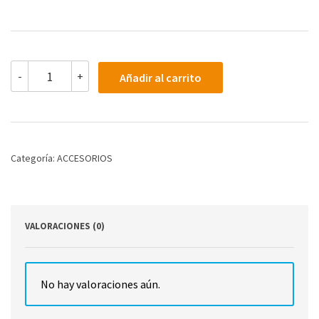
ABS
-
+
Añadir al carrito
OF
STEEL
8
OZ
cantidad
Categoría:
ACCESORIOS
VALORACIONES (0)
No hay valoraciones aún.