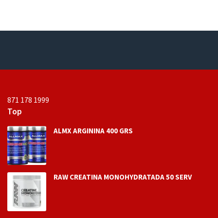
d
o
e
n
0
d
e
5
871 178 1999
Top
ALMX ARGININA 400 GRS
RAW CREATINA MONOHYDRATADA 50 SERV