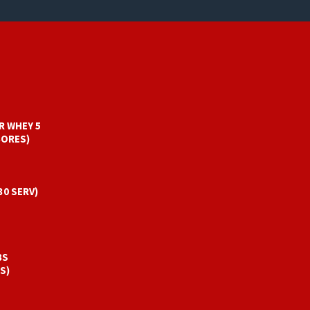
R WHEY 5
BORES)
30 SERV)
BS
S)